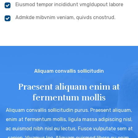
Eiusmod tempor incididunt vmgldupout labore
Admkde mibvnim veniam, quivds cnostrud.
Aliquam convallis sollicitudin
Praesent aliquam enim at
fermentum mollis
Aliquam convallis sollicitudin purus. Praesent aliquam,
enim at fermentum mollis, ligula massa adipiscing nisl,
ac euismod nibh nisl eu lectus. Fusce vulputate sem at
sapien. Vivamus leo. Aliquam euismod libero eu enim.