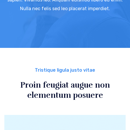
Nulla nec felis sed leo placerat imperdiet.
Tristique ligula justo vitae
Proin feugiat augue non
elementum posuere